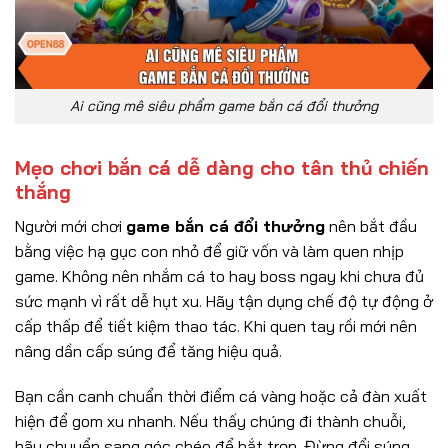
Ai cũng mê siêu phẩm game bắn cá đổi thưởng
Mẹo chơi bắn cá dễ dàng cho tân thủ chiến
thắng
Người mới chơi
game bắn cá đổi thưởng
nên bắt đầu
bằng việc hạ gục con nhỏ để giữ vốn và làm quen nhịp
game. Không nên nhắm cá to hay boss ngay khi chưa đủ
sức mạnh vì rất dễ hụt xu. Hãy tận dụng chế độ tự động ở
cấp thấp để tiết kiệm thao tác. Khi quen tay rồi mới nên
nâng dần cấp súng để tăng hiệu quả.
Bạn cần canh chuẩn thời điểm cá vàng hoặc cả đàn xuất
hiện để gom xu nhanh. Nếu thấy chúng đi thành chuỗi,
hãy chuyển sang góc chéo để bắt trọn. Đừng đổi súng