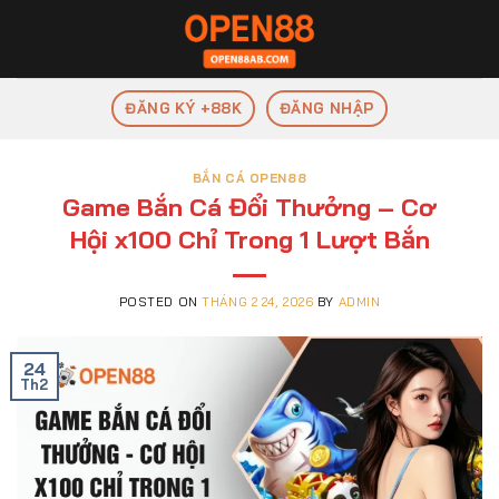
Skip
to
content
ĐĂNG KÝ +88K
ĐĂNG NHẬP
BẮN CÁ OPEN88
Game Bắn Cá Đổi Thưởng – Cơ
Hội x100 Chỉ Trong 1 Lượt Bắn
POSTED ON
THÁNG 2 24, 2026
BY
ADMIN
24
Th2