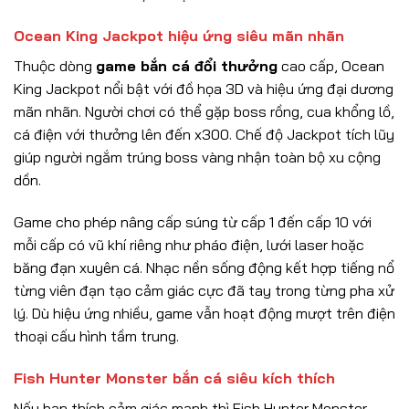
Ocean King Jackpot hiệu ứng siêu mãn nhãn
Thuộc dòng
game bắn cá đổi thưởng
cao cấp, Ocean
King Jackpot nổi bật với đồ họa 3D và hiệu ứng đại dương
mãn nhãn. Người chơi có thể gặp boss rồng, cua khổng lồ,
cá điện với thưởng lên đến x300. Chế độ Jackpot tích lũy
giúp người ngắm trúng boss vàng nhận toàn bộ xu cộng
dồn.
Game cho phép nâng cấp súng từ cấp 1 đến cấp 10 với
mỗi cấp có vũ khí riêng như pháo điện, lưới laser hoặc
băng đạn xuyên cá. Nhạc nền sống động kết hợp tiếng nổ
từng viên đạn tạo cảm giác cực đã tay trong từng pha xử
lý. Dù hiệu ứng nhiều, game vẫn hoạt động mượt trên điện
thoại cấu hình tầm trung.
Fish Hunter Monster bắn cá siêu kích thích
Nếu bạn thích cảm giác mạnh thì Fish Hunter Monster