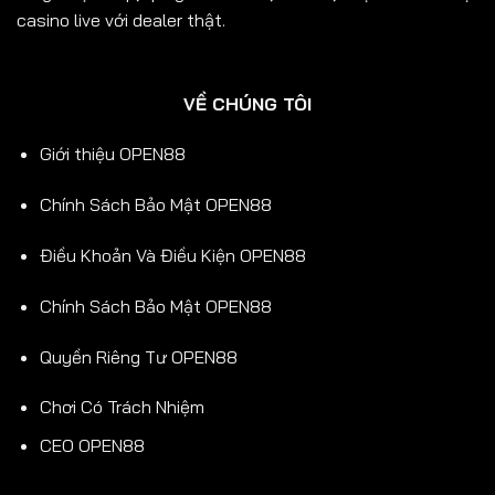
casino live với dealer thật.
VỀ CHÚNG TÔI
Giới thiệu OPEN88
Chính Sách Bảo Mật OPEN88
Điều Khoản Và Điều Kiện OPEN88
Chính Sách Bảo Mật OPEN88
Quyền Riêng Tư OPEN88
Chơi Có Trách Nhiệm
CEO OPEN88