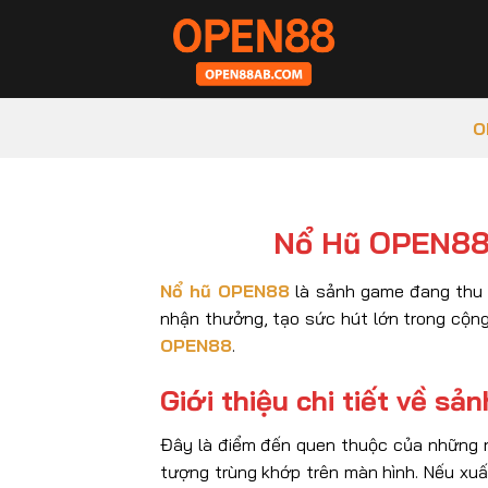
Skip
to
content
O
Nổ Hũ OPEN88 
Nổ hũ OPEN88
là sảnh game đang thu hú
nhận thưởng, tạo sức hút lớn trong cộng
OPEN88
.
Giới thiệu chi tiết về s
Đây là điểm đến quen thuộc của những ng
tượng trùng khớp trên màn hình. Nếu xuấ