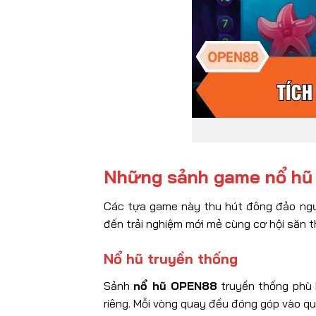
Những sảnh game nổ hũ
Các tựa game này thu hút đông đảo người
đến trải nghiệm mới mẻ cùng cơ hội săn th
Nổ hũ truyền thống
Sảnh
nổ hũ OPEN88
truyền thống phù h
riêng. Mỗi vòng quay đều đóng góp vào quỹ