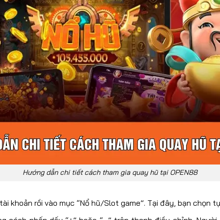
Hướng dẫn chi tiết cách tham gia quay hũ tại OPEN88
ài khoản rồi vào mục “Nổ hũ/Slot game”. Tại đây, bạn chọn t
g cách nhấn dấu “+” hoặc “–” trên thanh điều chỉnh. Người