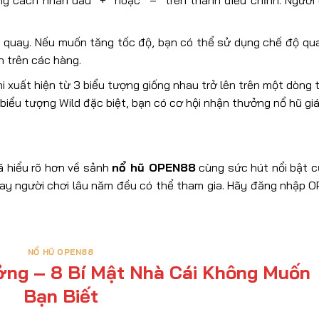
t quay. Nếu muốn tăng tốc độ, bạn có thể sử dụng chế độ qu
n trên các hàng.
i xuất hiện từ 3 biểu tượng giống nhau trở lên trên một dòng 
ểu tượng Wild đặc biệt, bạn có cơ hội nhận thưởng nổ hũ giá t
ã hiểu rõ hơn về sảnh
nổ hũ OPEN88
cùng sức hút nổi bật của
hay người chơi lâu năm đều có thể tham gia. Hãy đăng nhập O
NỔ HŨ OPEN88
ng – 8 Bí Mật Nhà Cái Không Muốn
Bạn Biết