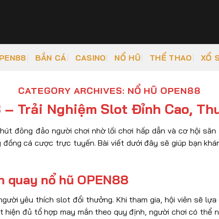
PEN88
BẮN CÁ
CASINO
NỔ HŨ
THỂ THAO
XỔ 
CATEGORY ARCHIVES:
NỔ HŨ OPEN88
– Trải Nghiệm Slot Đỉnh Cao, T
t đông đảo người chơi nhờ lối chơi hấp dẫn và cơ hội săn thư
 đồng cá cược trực tuyến. Bài viết dưới đây sẽ giúp bạn kh
ảnh quay nổ hũ OPEN88
ười yêu thích slot đổi thưởng. Khi tham gia, hội viên sẽ l
t hiện đủ tổ hợp may mắn theo quy định, người chơi có thể nh