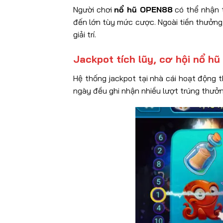
Người chơi
nổ hũ OPEN88
có thể nhận t
đến lớn tùy mức cược. Ngoài tiền thưởng,
giải trí.
Jackpot tích lũy, cơ hội nổ hũ
Hệ thống jackpot tại nhà cái hoạt động th
ngày đều ghi nhận nhiều lượt trúng thưởn