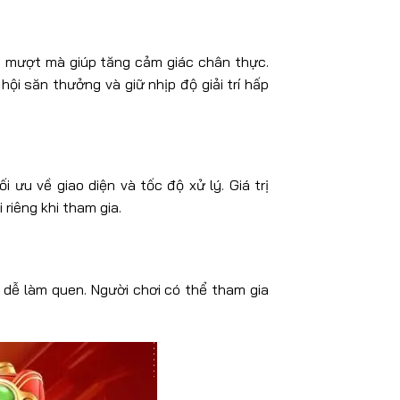
g mượt mà giúp tăng cảm giác chân thực.
i săn thưởng và giữ nhịp độ giải trí hấp
ưu về giao diện và tốc độ xử lý. Giá trị
riêng khi tham gia.
 dễ làm quen. Người chơi có thể tham gia