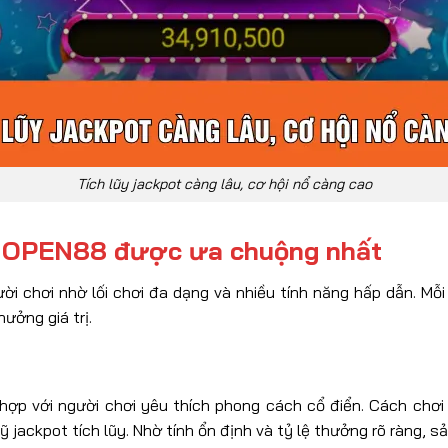
Tích lũy jackpot càng lâu, cơ hội nổ càng cao
 OPEN88 được ưa chuộng nhất
 chơi nhờ lối chơi đa dạng và nhiều tính năng hấp dẫn. Mỗi
ưởng giá trị.
ợp với người chơi yêu thích phong cách cổ điển. Cách chơi 
 jackpot tích lũy. Nhờ tính ổn định và tỷ lệ thưởng rõ ràng, s