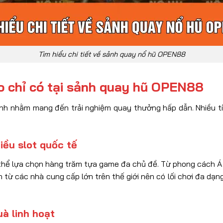
Tìm hiểu chi tiết về sảnh quay nổ hũ OPEN88
o chỉ có tại sảnh quay hũ OPEN88
 nhằm mang đến trải nghiệm quay thưởng hấp dẫn. Nhiều tí
iều slot quốc tế
 thể lựa chọn hàng trăm tựa game đa chủ đề. Từ phong cách Á 
n từ các nhà cung cấp lớn trên thế giới nên có lối chơi đa dạn
à linh hoạt