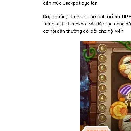
đến mức Jackpot cực lớn.
Quỹ thưởng Jackpot tại sảnh
nổ hũ OP
trúng, giá trị Jackpot sẽ tiếp tục cộng 
cơ hội săn thưởng đổi đời cho hội viên.