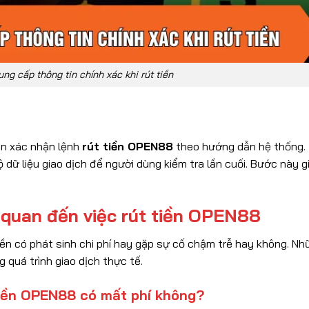
ng cấp thông tin chính xác khi rút tiền
cần xác nhận lệnh
rút tiền OPEN88
theo hướng dẫn hệ thống.
ộ dữ liệu giao dịch để người dùng kiểm tra lần cuối. Bước này g
 quan đến việc rút tiền OPEN88
tiền có phát sinh chi phí hay gặp sự cố chậm trễ hay không. Nh
 quá trình giao dịch thực tế.
tiền OPEN88 có mất phí không?