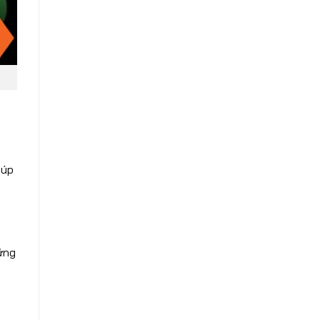
iúp
ững