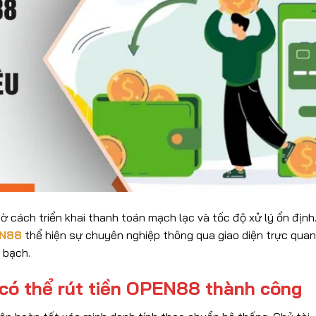
cách triển khai thanh toán mạch lạc và tốc độ xử lý ổn định
N88
thể hiện sự chuyên nghiệp thông qua giao diện trực quan
 bạch.
 có thể rút tiền OPEN88 thành công