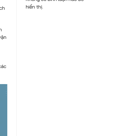
hiển thị.
ịch
h
vận
xác