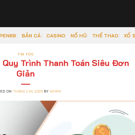
PEN88
BẮN CÁ
CASINO
NỔ HŨ
THỂ THAO
XỔ 
TIN TỨC
 Quy Trình Thanh Toán Siêu Đơn
Giản
TED ON
THÁNG 2 24, 2026
BY
ADMIN